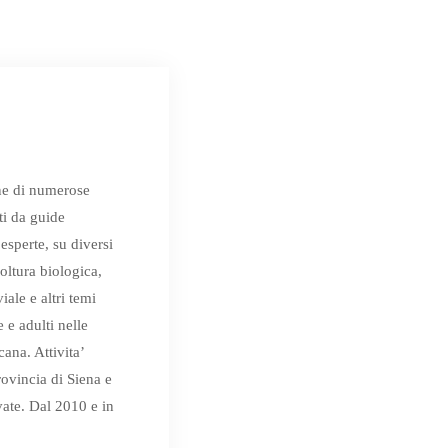
ne di numerose
ti da guide
 esperte, su diversi
coltura biologica,
iale e altri temi
 e adulti nelle
cana. Attivita’
rovincia di Siena e
vate. Dal 2010 e in